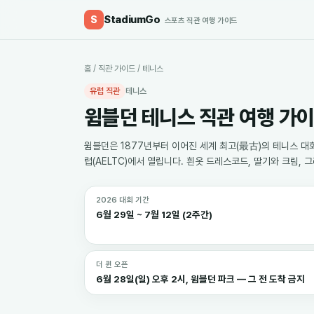
StadiumGo
S
스포츠 직관 여행 가이드
홈
/
직관 가이드
/
테니스
유럽 직관
테니스
윔블던 테니스 직관 여행 가이
윔블던은 1877년부터 이어진 세계 최고(最古)의 테니스 대회
럽(AELTC)에서 열립니다. 흰옷 드레스코드, 딸기와 크림, 
2026 대회 기간
6월 29일 ~ 7월 12일 (2주간)
더 퀸 오픈
6월 28일(일) 오후 2시, 윔블던 파크 — 그 전 도착 금지