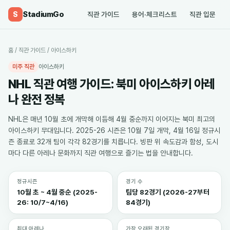
StadiumGo
S
직관 가이드
용어·체크리스트
직관 입문
홈
/
직관 가이드
/
아이스하키
미주 직관
아이스하키
NHL 직관 여행 가이드: 북미 아이스하키 아레
나 완전 정복
NHL은 매년 10월 초에 개막해 이듬해 4월 중순까지 이어지는 북미 최고의
아이스하키 무대입니다. 2025-26 시즌은 10월 7일 개막, 4월 16일 정규시
즌 종료로 32개 팀이 각각 82경기를 치릅니다. 빙판 위 속도감과 함성, 도시
마다 다른 아레나 문화까지 직관 여행으로 즐기는 법을 안내합니다.
정규시즌
경기 수
10월 초 ~ 4월 중순 (2025-
팀당 82경기 (2026-27부터
26: 10/7~4/16)
84경기)
최대 아레나
가장 오래된 경기장