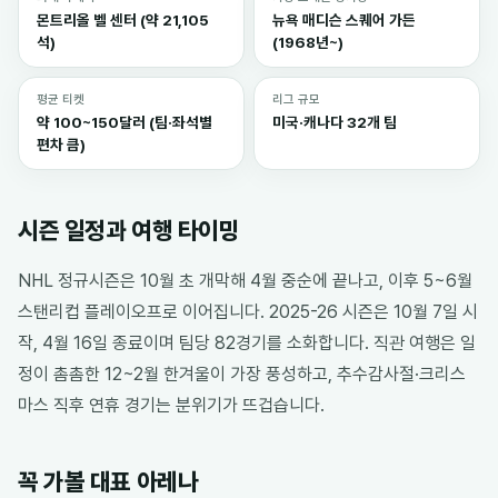
몬트리올 벨 센터 (약 21,105
뉴욕 매디슨 스퀘어 가든
석)
(1968년~)
평균 티켓
리그 규모
약 100~150달러 (팀·좌석별
미국·캐나다 32개 팀
편차 큼)
시즌 일정과 여행 타이밍
NHL 정규시즌은 10월 초 개막해 4월 중순에 끝나고, 이후 5~6월
스탠리컵 플레이오프로 이어집니다. 2025-26 시즌은 10월 7일 시
작, 4월 16일 종료이며 팀당 82경기를 소화합니다. 직관 여행은 일
정이 촘촘한 12~2월 한겨울이 가장 풍성하고, 추수감사절·크리스
마스 직후 연휴 경기는 분위기가 뜨겁습니다.
꼭 가볼 대표 아레나