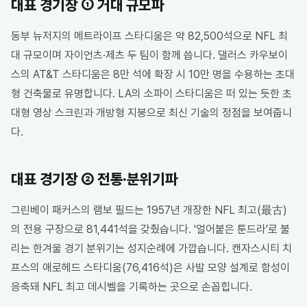
대표 경기장 ① 거대 규모파
동부 뉴저지의 메트라이프 스타디움은 약 82,500석으로 NFL 최
대 규모이며 자이언츠·제츠 두 팀이 함께 씁니다. 댈러스 카우보이
스의 AT&T 스타디움은 8만 석에 확장 시 10만 명을 수용하는 초대
형 건축물로 유명합니다. LA의 소파이 스타디움은 떠 있는 듯한 초
대형 영상 스크린과 개방형 지붕으로 최신 기술의 정점을 보여줍니
다.
대표 경기장 ② 전통·분위기파
그린베이 패커스의 램보 필드는 1957년 개장한 NFL 최고(最古)
의 전용 구장으로 81,441석을 갖췄습니다. '얼어붙은 툰드라'로 불
리는 한겨울 경기 분위기는 성지순례에 가깝습니다. 캔자스시티 치
프스의 애로헤드 스타디움(76,416석)은 사발 모양 설계로 함성이
응축돼 NFL 최고 데시벨을 기록하는 곳으로 손꼽힙니다.