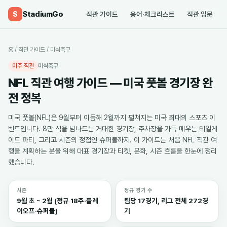
StadiumGo
S
직관 가이드
용어·체크리스트
직관 입문
홈
/
직관 가이드
/
미식축구
미주 직관
미식축구
NFL 직관 여행 가이드 — 미국 풋볼 경기장 완
전 정복
미국 풋볼(NFL)은 9월부터 이듬해 2월까지 펼쳐지는 미국 최대의 스포츠 이
벤트입니다. 8만 석을 넘나드는 거대한 경기장, 주차장을 가득 메우는 테일게
이트 파티, 그리고 시즌의 정점인 슈퍼볼까지. 이 가이드는 처음 NFL 직관 여
행을 계획하는 분을 위해 대표 경기장과 티켓, 문화, 시즌 흐름을 한눈에 정리
했습니다.
시즌
정규 경기 수
9월 초 ~ 2월 (정규 18주·플레
팀당 17경기, 리그 전체 272경
이오프·슈퍼볼)
기