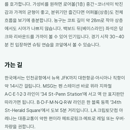
를 호가합니다. 가성비를 원하면 로어볼(1층) 중간~코너석이 박진
감과 가격의 균형이 좋고, 분위기만 즐긴다면 어퍼볼(상층)도 전체
흐름을 보기에 충분합니다. 농구는 코트 길이 약 28m로 작아 상층
에서도 시야가 나쁘지 않습니다. 백보드 뒤(베이스라인) 좌석은 덩
크와 리바운드를 가까이 볼 수 있어 인기입니다. 경기 시작 30~40
분 전 입장하면 슈팅 연습을 코앞에서 볼 수 있습니다.
가는 길
한국에서는 인천공항에서 뉴욕 JFK까지 대한항공·아시아나 직항이
약 14시간 걸립니다. MSG는 펜 스테이션 바로 위라 지하철
A·C·E·1·2·3 라인이 '34 St-Penn Station'에 서고 역 안 표지판만
따라가면 됩니다. B·D·F·M·N·Q·R·W 라인은 한 블록 동쪽 '34th
St-Herald Square'에서 도보 5분 거리입니다. LA 크립토닷컴 아
레나는 대중교통이 약한 편이라 메트로링크·메트로 레일 또는 우버·
차량을 권합니다.