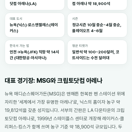
닷컴 아레나(LA)
컴 아레나 약 18,900석
대표 도시
시즌
뉴욕(닉스)·로스앤젤레스(레이
정규시즌 10월 중순~4월 중순,
커스)
플레이오프 4~6월
한국서 가는 법
평균 티켓가
인천→뉴욕(JFK) 직항 약 14시
일반석 약 100~200달러, 코
간 (대한항공·아시아나)
트사이드는 수천 달러대
대표 경기장: MSG와 크립토닷컴 아레나
뉴욕 매디슨스퀘어가든(MSG)은 맨해튼 한복판 펜 스테이션 위에
자리한 '세계에서 가장 유명한 아레나'로, 닉스의 홈이자 농구 약
19,812석을 갖춘 성지입니다. 서부의 간판은 LA 다운타운의 크립
토닷컴 아레나로, 1999년 스테이플스 센터로 개장해 레이커스·클
리퍼스·킹스가 함께 쓰며 농구 기준 약 18,900석 규모입니다. 두