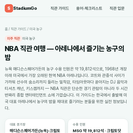
StadiumGo
S
직관 가이드
용어·체크리스트
직관 입문
홈
/
직관 가이드
/
미국 농구
미주 직관
미국 농구
NBA 직관 여행 — 아레나에서 즐기는 농구의
밤
뉴욕 매디슨스퀘어가든의 농구 수용 인원은 약 19,812석으로, 1968년 개장
이래 미국에서 가장 오래된 현역 NBA 아레나입니다. 코트와 관중석 사이가
가까워 선수의 숨소리까지 들리는 밀착감, 타임아웃마다 쏟아지는 DJ 음악과
티셔츠 캐넌, 키스캠까지 — NBA 직관은 단순한 경기 관람이 아니라 두 시간
반짜리 종합 엔터테인먼트 쇼에 가깝습니다. 이 가이드는 한국에서 출발해 미
국 대표 아레나에서 농구의 밤을 제대로 즐기려는 분들을 위한 실전 정보입니
다.
대표 경기장
수용 인원
매디슨스퀘어가든(뉴욕)·크립토
MSG 약 19,812석 · 크립토닷