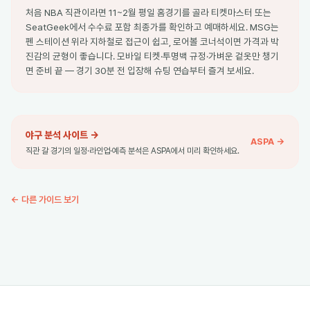
처음 NBA 직관이라면 11~2월 평일 홈경기를 골라 티켓마스터 또는
SeatGeek에서 수수료 포함 최종가를 확인하고 예매하세요. MSG는
펜 스테이션 위라 지하철로 접근이 쉽고, 로어볼 코너석이면 가격과 박
진감의 균형이 좋습니다. 모바일 티켓·투명백 규정·가벼운 겉옷만 챙기
면 준비 끝 — 경기 30분 전 입장해 슈팅 연습부터 즐겨 보세요.
야구 분석 사이트
→
ASPA →
직관 갈 경기의 일정·라인업·예측 분석은 ASPA에서 미리 확인하세요.
← 다른 가이드 보기