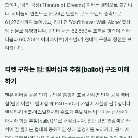
모이며, '꿈의 극장(Theatre of Dreams)'이라는 별명으로 불립니
다. 리버풀의 안필드는 2024년 안필드 로드 스탠드 증축으로
61,276석까지 늘어났고, 경기 전 'You'll Never Walk Alone' 합창
의 전율로 유명합니다. 런던에서는 62,850석 토트넘 핫스퍼 스타
디움과 60,704석 에미레이츠(아스널)가 현대식 구장의 정점을 보
여줍니다.
티켓 구하는 법: 멤버십과 추첨(ballot) 구조 이해
하기
맨유·리버풀 같은 인기 구단은 홈경기 표를 사려면 먼저 공식 멤버
십(맨유 어덜트 멤버십 약 £40~50대) 가입이 사실상 필수입니다.
맨시티·리버풀·아스널전처럼 수요가 폭발하는 빅매치는 선착순이
아니라 회원 추첨(ballot)으로 배정됩니다. 일반 단발 관광객은 좌
석이 잘 풀리는 컵대회·중하위권 상대 홈경기를 노리거나, 공식 재