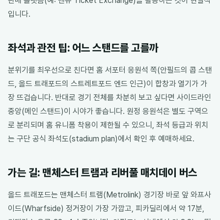
판매 플랫폼(예: 맨유 Ticket Exchange)을 활용하는 것이 현실적
입니다.
좌석과 관전 팁: 어느 스탠드를 고를까
분위기를 최우선으로 친다면 홈 서포터 응원석 쪽(안필드의 콥 스탠
드, 올드 트래포드의 스트레트포드 엔드 인근)이 합창과 열기가 가
장 뜨겁습니다. 반대로 경기 전체를 차분히 보고 싶다면 사이드라인
중앙(메인 스탠드)이 시야가 좋습니다. 원정 응원석은 별도 구역으
로 분리되며 홈 유니폼 착용이 제한될 수 있으니, 좌석 등급과 위치
는 구단 공식 좌석도(stadium plan)에서 확인 후 예매하세요.
가는 길: 맨체스터 트램과 리버풀 매치데이 버스
올드 트래포드는 맨체스터 트램(Metrolink) 경기장 바로 앞 와프사
이드(Wharfside) 정거장이 가장 가깝고, 피카딜리에서 약 17분,