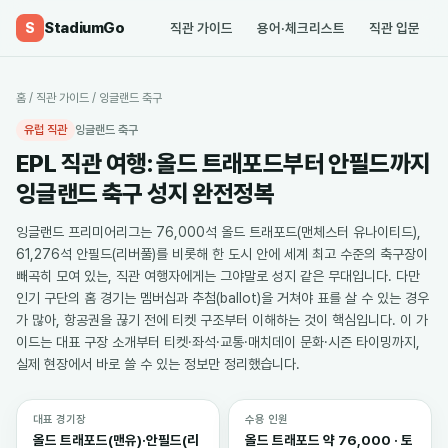
StadiumGo
S
직관 가이드
용어·체크리스트
직관 입문
홈
/
직관 가이드
/
잉글랜드 축구
유럽 직관
잉글랜드 축구
EPL 직관 여행: 올드 트래포드부터 안필드까지
잉글랜드 축구 성지 완전정복
잉글랜드 프리미어리그는 76,000석 올드 트래포드(맨체스터 유나이티드),
61,276석 안필드(리버풀)를 비롯해 한 도시 안에 세계 최고 수준의 축구장이
빼곡히 모여 있는, 직관 여행자에게는 그야말로 성지 같은 무대입니다. 다만
인기 구단의 홈 경기는 멤버십과 추첨(ballot)을 거쳐야 표를 살 수 있는 경우
가 많아, 항공권을 끊기 전에 티켓 구조부터 이해하는 것이 핵심입니다. 이 가
이드는 대표 구장 소개부터 티켓·좌석·교통·매치데이 문화·시즌 타이밍까지,
실제 현장에서 바로 쓸 수 있는 정보만 정리했습니다.
대표 경기장
수용 인원
올드 트래포드(맨유)·안필드(리
올드 트래포드 약 76,000 · 토