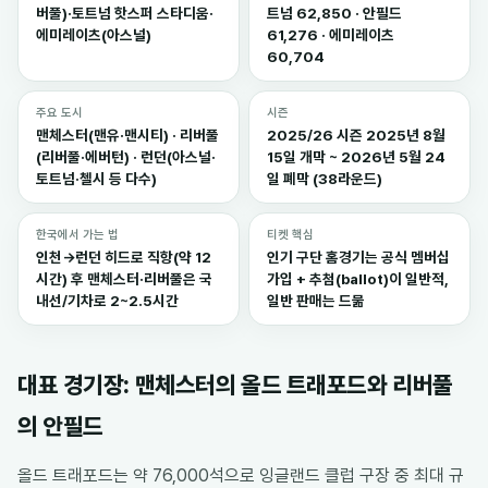
버풀)·토트넘 핫스퍼 스타디움·
트넘 62,850 · 안필드
에미레이츠(아스널)
61,276 · 에미레이츠
60,704
주요 도시
시즌
맨체스터(맨유·맨시티) · 리버풀
2025/26 시즌 2025년 8월
(리버풀·에버턴) · 런던(아스널·
15일 개막 ~ 2026년 5월 24
토트넘·첼시 등 다수)
일 폐막 (38라운드)
한국에서 가는 법
티켓 핵심
인천→런던 히드로 직항(약 12
인기 구단 홈경기는 공식 멤버십
시간) 후 맨체스터·리버풀은 국
가입 + 추첨(ballot)이 일반적,
내선/기차로 2~2.5시간
일반 판매는 드묾
대표 경기장: 맨체스터의 올드 트래포드와 리버풀
의 안필드
올드 트래포드는 약 76,000석으로 잉글랜드 클럽 구장 중 최대 규