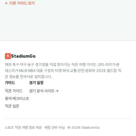
← 다른 가이드 보기
StadiumGo
S
해외 축구·야구·농구 경기장을 직접 찾아가는 직관 여행 가이드. EPL·라리가·분
데스리가·MLB·NBA 대표 구장의 티켓·좌석·교통·관전 문화와 2026 월드컵 직
관 정보를 한국어로 정리합니다.
가이드
경기 일정
직관 가이드
경기 분석 사이트 →
용어·체크리스트
직관 입문
스포츠 직관 여행 정보 제공 · 베팅 권유 아님 · ©
2026
StadiumGo