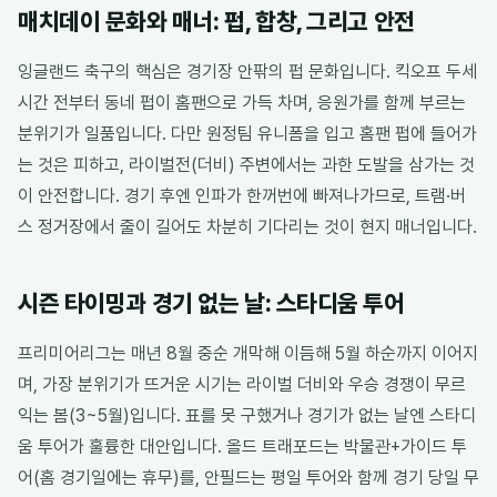
매치데이 문화와 매너: 펍, 합창, 그리고 안전
잉글랜드 축구의 핵심은 경기장 안팎의 펍 문화입니다. 킥오프 두세
시간 전부터 동네 펍이 홈팬으로 가득 차며, 응원가를 함께 부르는
분위기가 일품입니다. 다만 원정팀 유니폼을 입고 홈팬 펍에 들어가
는 것은 피하고, 라이벌전(더비) 주변에서는 과한 도발을 삼가는 것
이 안전합니다. 경기 후엔 인파가 한꺼번에 빠져나가므로, 트램·버
스 정거장에서 줄이 길어도 차분히 기다리는 것이 현지 매너입니다.
시즌 타이밍과 경기 없는 날: 스타디움 투어
프리미어리그는 매년 8월 중순 개막해 이듬해 5월 하순까지 이어지
며, 가장 분위기가 뜨거운 시기는 라이벌 더비와 우승 경쟁이 무르
익는 봄(3~5월)입니다. 표를 못 구했거나 경기가 없는 날엔 스타디
움 투어가 훌륭한 대안입니다. 올드 트래포드는 박물관+가이드 투
어(홈 경기일에는 휴무)를, 안필드는 평일 투어와 함께 경기 당일 무