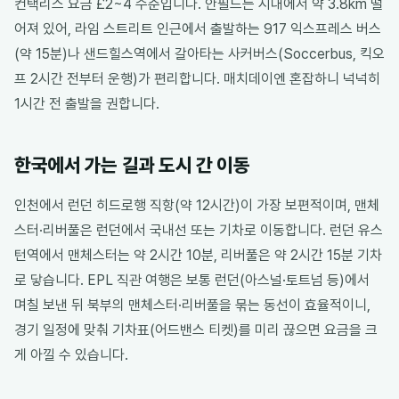
컨택리스 요금 £2~4 수준입니다. 안필드는 시내에서 약 3.8km 떨
어져 있어, 라임 스트리트 인근에서 출발하는 917 익스프레스 버스
(약 15분)나 샌드힐스역에서 갈아타는 사커버스(Soccerbus, 킥오
프 2시간 전부터 운행)가 편리합니다. 매치데이엔 혼잡하니 넉넉히
1시간 전 출발을 권합니다.
한국에서 가는 길과 도시 간 이동
인천에서 런던 히드로행 직항(약 12시간)이 가장 보편적이며, 맨체
스터·리버풀은 런던에서 국내선 또는 기차로 이동합니다. 런던 유스
턴역에서 맨체스터는 약 2시간 10분, 리버풀은 약 2시간 15분 기차
로 닿습니다. EPL 직관 여행은 보통 런던(아스널·토트넘 등)에서
며칠 보낸 뒤 북부의 맨체스터·리버풀을 묶는 동선이 효율적이니,
경기 일정에 맞춰 기차표(어드밴스 티켓)를 미리 끊으면 요금을 크
게 아낄 수 있습니다.